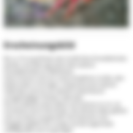
Erscheinungsbild
Bis zu 10 cm groß kann der Große Rote Einsiedlerkrebs
werden und überragt damit alle anderen
Einsiedlerkrebse im Mittelmeer.
Seine Scheren sind von unterschiedlicher Größe, aber
beide enden in hornigen, schwarzbraunen Spitzen.
Außerdem sind sie von deutlich erkennbaren
unregelmäßigen Höckern übersäht.
Die Grundfarbe seiner Beine und Scheren ist rot, sie
erscheinen durch die Höcker, die oftmals heller gefärbt
sind, als wären sie gestreift. Die Antennen sind
hingegen gelblich bis orange und die Augenstiele
auffällig weiß und rot geringelt.