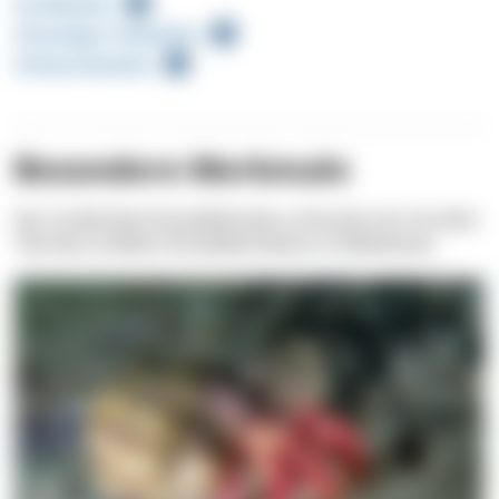
Sandboden
Schattiger Felsboden
Schlammboden
Besondere Merkmale
Der Große Rote Einsiedlerkrebs schmückt sich mit dem
Titel des Größten Einsiedlerkrebses im Mittelmeer.