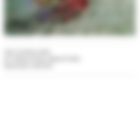
Text: Carolina Leiter
Pic: Felician Hosp, Sabine Probst
Illustration: Dive Dict