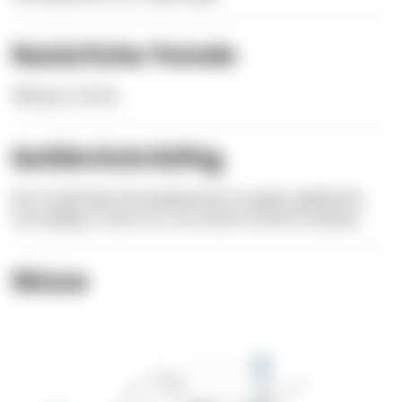
Natürliche Feinde
Oktopus, Fische
Gefährlich/Giftig
Der Große Rote Einsiedlerkrebs ist weder gefährlich,
noch giftig. Er kann nur mit seinen Scheren zwicken.
Skizze