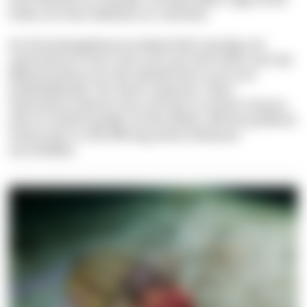
Krebs von einer Mahlzeit zur nächsten.
Da Schneckengehäuse ja bekanntlich spiralig und
asymmetrisch sind, muss sich auch der Krebs nach der
Metamorphose von der planktischen Larve zum
bodenlebenden Tier daran anpassen. Seine
Asymmetrie erkennt man auch gut an seinen Scheren,
eine ist nämlich größer als die andere. Mit der größeren
Schere kann er die Öffnung seines Gehäuses
verschließen.