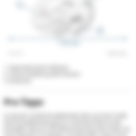
1. Asymmetrisches Gehäuse
2. Unterschiedlich große Scheren
3. Antennen
Pro Tipps
So wie der Große Einsiedlerkrebs lebt auch der Große
Rote Einsiedlerkrebs gerne in Gemeinschaft mit der
Einsiedler Seerose. Die Aktinie beschützt den Krebs mit
ihren Nesseln vor Feinden, als dank dafür trägt sie der