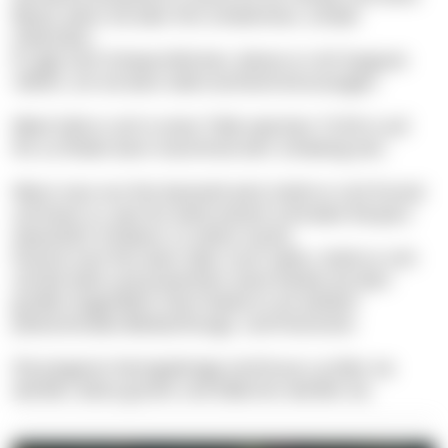
Beute, wenn sie über ihm schwimmen, schwer
erkennbar.
Er jagt nach Schwarmfischen, denen er sich langsam
nähert, um sie dann überraschend einzusaugen.
Meist hält er sich in einer Tiefe zwischen 15-50 m auf.
Ihn zu finden kann manchmal sehr schwierig sein.
Wenn man von ihm bemerkt wird, dreht er sich frontal
auf einen zu, was ihn dank seinem schmalen Körpers
wesentlich schwerer zu sehen macht.
Kommt man ihm dann aber noch näher, dreht er sich
auf die Seite und präsentiert seine Flanke mit dem
großen Augenfleck. Dann bietet er ein wirklich
phänominales Beobachtungs- und Fotomotiv.
Die jüngeren Heringskönige sind braun, je älter sie
werden, desto grüner und silberner werden sie.