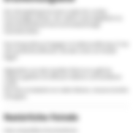
Der Heringskönig hat einen ovalen bis runden,
hochrückigen Körper, der seitlich stark abgeflacht ist.
Seine Rückenflosse hat erschreckend lange
Stachelstrahlen.
Die Schwanzflosse hingegen ist halbmondförmig. Er hat
sehr große Brustflossen, die weit unten am Körper
liegen.
Abgesehen von dem dunklen Fleck ist er gelb bis
olivgrün gefärbt mit diffusen helleren und dunkleren
Linien.
Die Haut ist bedeckt von vielen kleinen, messerscharfen
Schuppen.
Natürliche Feinde
Haie und größere Knochenfische