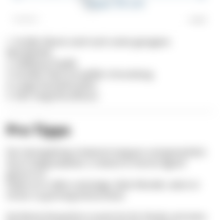
1. Großer Mund, stark nach unten gezogene
Mundwinkel
2. Hellblaue Pupille
3. Dunkler Fleck mit weißer Umrandung
4. Lange Stachelstrahlen
5. Sehr lange Brustflosse
Pro Tipps
Der Heringskönig schwimmt langsam und gemächlich
durch Seegraswiesen, in denen er hervorragend
getarnt ist.
Dabei ist er allein unterwegs. (Kein Wunder, wenn er
immer so grimmig dreinschaut)
Die flache Körperform macht ihn für Feinde und seine