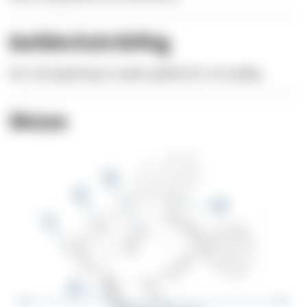
Gefährlich/Giftig
Der Heringskönig ist weder gefährlich noch giftig.
Skizze