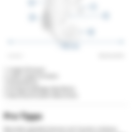
1. Lange Schnauze
2. Leder-artige Fortsätze
3. Rückenflosse
4. Knotig-knubbelige Oberfläche
5. Bauchtasche (beim Männchen)
Pro Tipps
Besonders glücklich können sich Taucher schätzen,