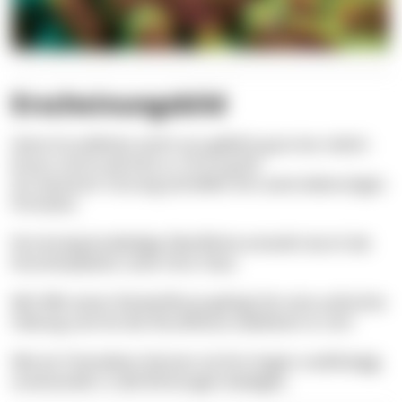
Erscheinungsbild
Seine Grundfarbe reicht von gelblich-grün bis rötlich-
braun und es wird bis zu 18 cm groß.
Zur besseren Tarnung verhelfen ihm seine lederartigen
Fortsätze.
Ihre knotig-knubbelige Oberfläche entsteht durch die
Knochenplatten unter ihrer Haut.
Mit Hilfe seiner Rückenflosse gelingt ihm eine aufrechte
Haltung und mit der Brustflosse stabilisiert er sich.
Wie ein Chamäleon können sie ihre Augen unabhängig
voneinander in alle Richtungen bewegen.