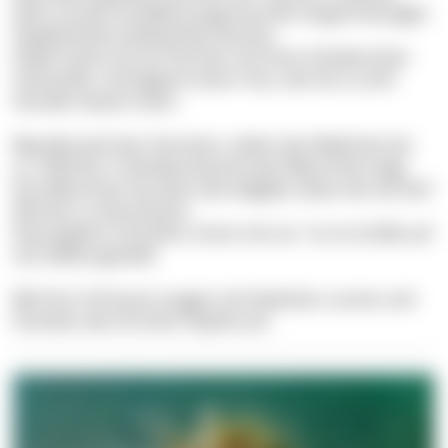
wenn sie das Fortpflanzungsritual der langschnäuzigen
Seepferdchen beobachten können.
Dabei hackt sich ein Pärchen mit ihren Schwänzchen
ineinander und beginnt einen Tanz, der bis zu acht
Stunden dauern kann.
Beendet wird das Tänzchen, indem das Weibchen bis
zu 1500 Eier in die Bauchtasche des Männchens legt.
Das Männchen hat dann die Aufgabe, diese vier bis fünf
Wochen zu beschützen.
Die Jungtiere sind dann schon mit nur 1,6 cm Größe auf
sich alleine gestellt.
Mit ihrer Schnauze saugen sie Krebstiere, Larven und
Fischeier wie mit einer Pipette auf.