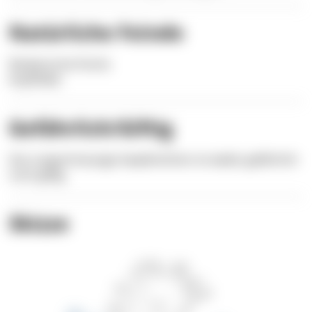
Natürliche Feinde
Räuberische Fische
Kopffüßer
Gefährlich/Giftig
Das Langschnäuzige Seepferdchen ist weder gefährlich
noch giftig.
Skizze