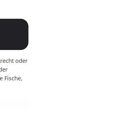
krecht oder
der
e Fische,