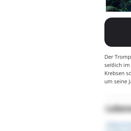
Der Trompe
seitlich i
Krebsen sc
um seine J
Lebe
Seegraswi