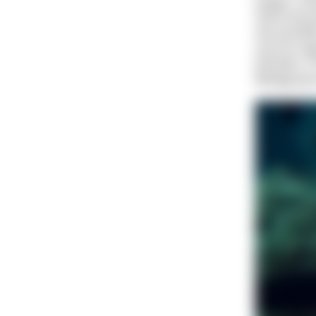
langen, sc
Seine bräu
eine perfek
starren Au
behalten. I
Bewegung s