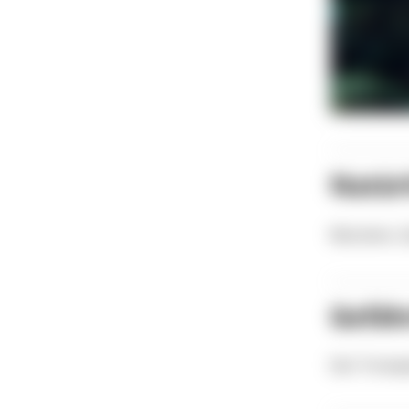
Natür
Muränen, Z
Gefähr
Der Trompet