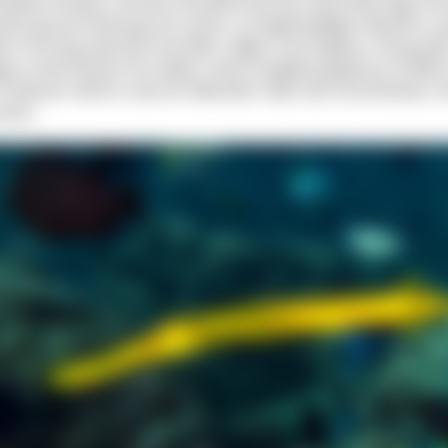
hlanken Körper und die charakteristische röhrenförmige Sch
nlich-graue Färbung mit zarten, unregelmäßigen Mustern so
te Tarnung zwischen Korallen, Algen und Seegras. Die große
gen unterstützen ihn dabei, seine Umgebung genau im Blick
m Wasser wirkt er wie ein lebender Stab, fast unscheinbar, bi
etzt.