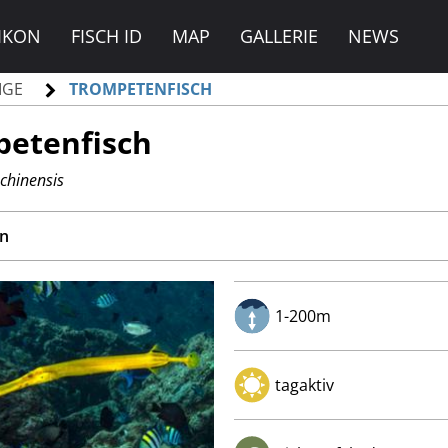
IKON
FISCH ID
MAP
GALLERIE
NEWS
IGE
TROMPETENFISCH
etenfisch
chinensis
n
1-200m
tagaktiv