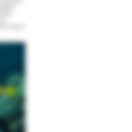
nauze auf.
rgt für
, fast
 zu
s er sich in