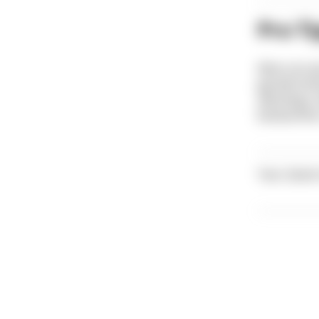
Pro T
Wenn du das
genieß ein
allerdings 
beobachten 
Text: Zettel