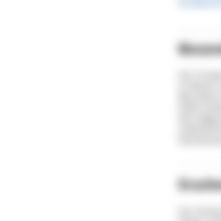
Korallenrif
Beson
Der Trompet
im Wasser 
Besonders b
Dabei schw
den aufgesc
unbemerkt 
faszinieren
Ersch
Der Chines