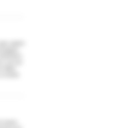
der seitlich
chnappen.
rleichtern.
an, um von
m selbst
 zu einem
ch seinen