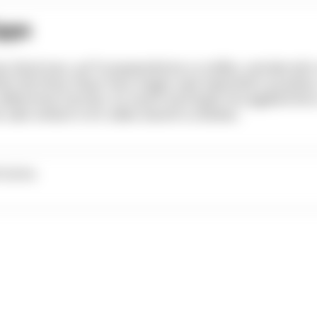
ipps
 Glück hast, auf Trompetenfische zu treffen, verhalte dich
fach die Show. Diese Tiere mögen zwar bedrohlich aussehen
vollkommen harmlos. Es macht total Spaß, ihre Jagdtechnik 
oder einfach in ihr süßes Gesicht zu blicken.
 Carina