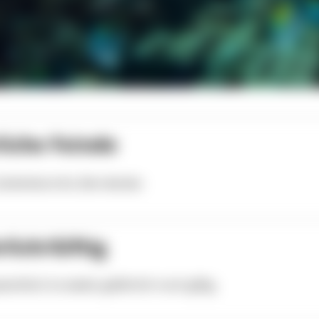
liche Feinde
ackenbarsche, Barrakudas
lich/Giftig
enfisch ist weder gefährlich noch giftig.