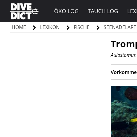
ÖKO LOG
TAUCH LOG
LEX
HOME
LEXIKON
FISCHE
SEENADELART
Tromp
Aulostomus 
Vorkomme