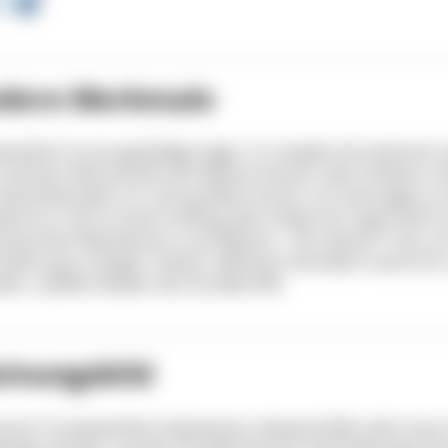
f
dere Merkmale
enfisch ist ein geduldiger Jäger. Er schwebt oft senkrecht o
und kann blitzschnell nach kleinen Fischen oder Krebsen s
emerkenswert: Er nutzt größere Fische, um seine Jagd zu e
immt er nah an ihnen entlang oder hängt sich sogar leicht 
heuchten Beutetieren zu profitieren – ein cleverer Trick, u
Nahrung zu fangen. Dieses raffinierte Verhalten macht ihn
den, subtilen Räuber der Korallenriffe.
einungsbild
ische Trompetenfisch (
Aulostomus chinensis
) fällt sofort dur