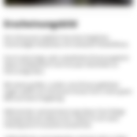
Erscheinungsbild
Der Schnauzen-Lippfisch hat einen länglichen,
hochrückigen Körperbau mit markanter Rückenflosse.
Durch seine lange, spitz zulaufende Schnauze gewinnt
dieser Dreikäsehoch noch ein paar Zentimeter an
Extra-Länge dazu.
Mit seinen großen, runden und oft bunt gefärbten
Augen seitlich am Schnauzen-Ansatz hat er einen guten
Blick auf seine Umgebung.
Während der Laichzeit bevorzugt dieser Fisch felsige
Untergründe als Lebensraum, wodurch sich seine
Färbung durch Grautöne auszeichnet.