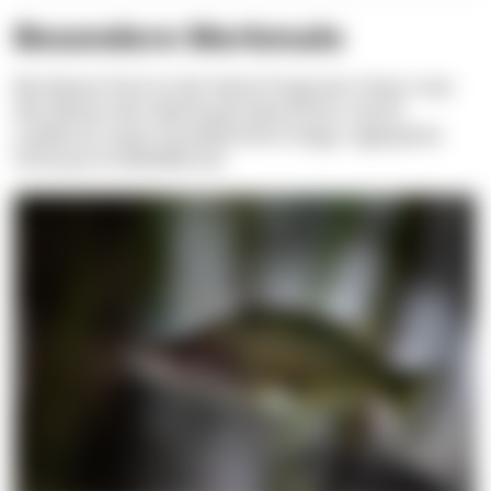
Besondere Merkmale
Bei diesem Fisch ist der Name Programm: bevor man
den kleinen Kerl überhaupt wahrnimmt, taucht
zuallererst seine charakteristisch lange, zugespitzte
Schnauze im Blickfeld auf.