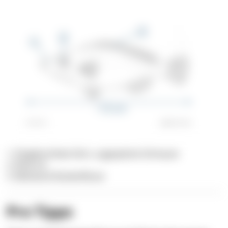
1. Eingebuchtete Stirn, zugespitzte Schnauze
2. Rote Iris
3. Markante Rückenflosse
Pro Tipps