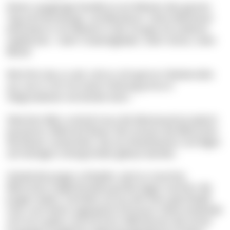
Dieser neugierige Geselle ist am liebsten den ganzen
Tag auf Erkundungs- und Beutetour. Seine Abenteuer
bestreitet er am liebsten in der Gruppe mit anderen
Lippfischen - mehr Crewmitglieder, mehr Action, mehr
Beute!
Wird ihm das zu viel, ruht er sich gerne in Bodennähe
aus, wo er sich mit seiner Färbung prima in
Seegraswiesen verstecken kann.
Zwischen März und Juli muss die Abenteuerlust jedoch
pausieren: Während dieser Zeit müssen die Männchen
die Nester vorbereiten, die aus Kieselsteinen und Algen
auf steinigen Untergründen gebaut werden.
Sobald die Jungen schlüpfen, wird so manches
Männchen möglicherweise große Augen machen: die
Jungen haben, nachdem sie aus den Eiern geschlüpft
sind, noch keine zugespitzte Schnauze. Diese entwickelt
sich erst später und mit ihrer Hilfe können die immer