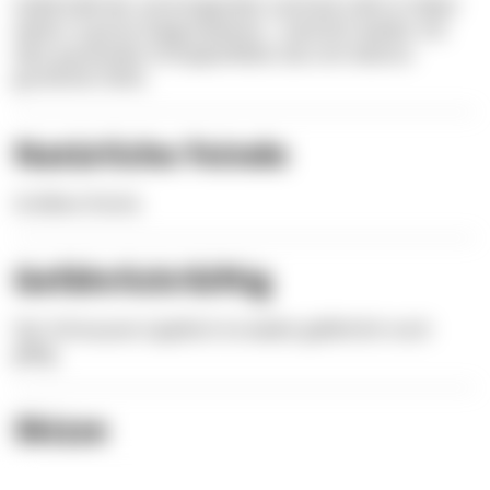
Außerhalb der anstrengenden Laichzeit zieht er lieber
weiter in grüne Seegraswiesen - natürlich wieder mit
dem passenden Schuppenkleid, das sich ebenso
grünlicher färbt.
Natürliche Feinde
Größere Fische
Gefährlich/Giftig
Der Schnauzen-Lippfisch ist weder gefährlich noch
giftig.
Skizze